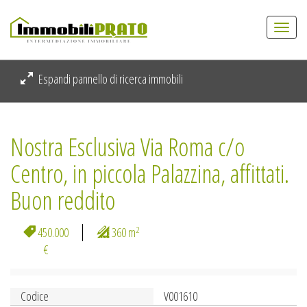
Togg
navi
Espandi pannello di ricerca immobili
Nostra Esclusiva Via Roma c/o
Centro, in piccola Palazzina, affittati.
Buon reddito
2
450.000
360 m
€
Codice
V001610