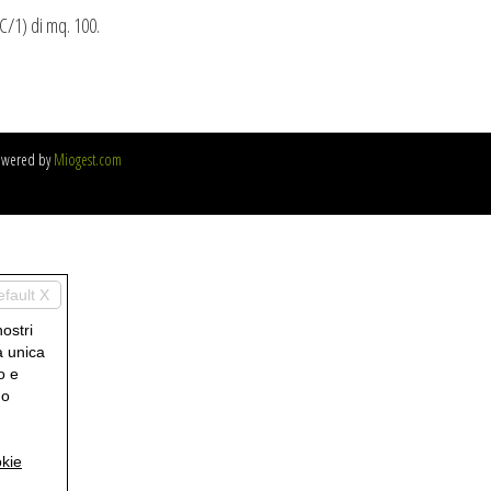
C/1) di mq. 100.
owered by
Miogest.com
efault X
nostri
a unica
o e
uo
kie