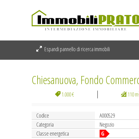
Espandi pannello di ricerca immobili
Chiesanuova, Fondo Commerc
1.000 €
110 m
Codice
A000529
Categoria
Negozio
Classe energetica
G