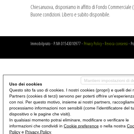
Chiesanuova, disponiamo in affitto di Fondo Commerciale (
Buone condizioni. Libero e subito disponibile.
Immobilprato - P.IVA 01543010977 -
Privacy Policy
-
Revoca consensi
- P
Mantieni impostazioni di d
Uso dei cookies
Questo sito fa uso di cookies. I nostri cookies (propri) e quelli dei 
Partners (cookies di terzi) servono per poterti offrire un'esperienz
con noi. Per questo motivo, insieme ai nostri partners, raccogliam
processiamo informazioni non sensibili (come l'identificatore del t
dispositivo o le pagine che visiti).
In qualsiasi momento potrai eliminare, modificare o verificare le
informazioni che condividi in
Cookie preference
o nella nostra
Coo
Policy
e
Privacy Policy
.