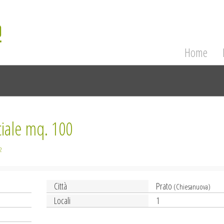
Home
iale mq. 100
2
Città
Prato
(Chiesanuova)
Locali
1